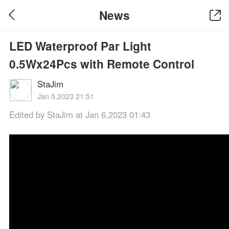
News
LED Waterproof Par Light
0.5Wx24Pcs with Remote Control
StaJim
Jan 5,2023 21:51
Edited by StaJim at Jan 6,2023 01:43