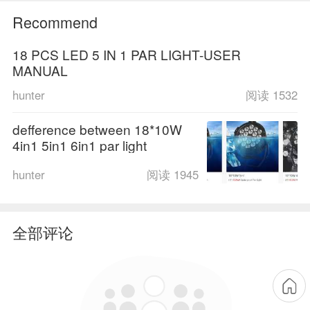
Recommend
18 PCS LED 5 IN 1 PAR LIGHT-USER
MANUAL
hunter
阅读 1532
defference between 18*10W
4in1 5in1 6in1 par light
hunter
阅读 1945
全部评论